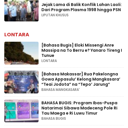
Jejak Lama di Balik Konflik Lahan Laoli:
Dari Program Plasma 1998 hingga PSN
LIPUTAN KHUSUS
LONTARA
[Bahasa Bugis] ‎Eloki Missengi Anre
Massipa na To Berru e? Yanaro Tireng I
Tunue
LONTARA
[Bahasa Makassar] Rua Pakelongna
Gowa Appasulu’ Kelong Mangkasara’
“Teai Jodota” na “Tepo’ Jarung”
BAHASA MANGKASARA'
BAHASA BUGIS: Program Ibas-Puspa
Natarimai Sibawa Madeceng Pole Ri
Tau Maega e Ri Luwu Timur
BAHASA BUGIS