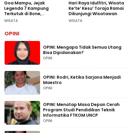
Goa Mampu, Jejak
Hari Raya Idulfitri, Wisata
Legenda 7 Kampung
Ke’te’ Kesu’ Toraja Ramai
Terkutuk di Bone,
Dikunjungi Wisatawan
Rekomendasi Liburan
WISATA
WISATA
Lebaran 2026
OPINI
OPINI: Mengapa Tidak Semua Utang
Bisa Dipidanakan?
OPINI
OPINI: Rodri, Ketika Sarjana Menjadi
Maestro
OPINI
OPINI: Menatap Masa Depan Cerah
Program Studi Pendidikan Teknik
Informatika FTKOM UNCP
OPINI