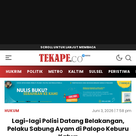
Jendela Informasi Kita
Tekape.co
HUKRIM
POLITIK
METRO
KALTIM
SULSEL
PERISTIWA
HUKUM
Juni 3, 2026 | 7:58 pm
Lagi-lagi Polisi Datang Belakangan,
Pelaku Sabung Ayam di Palopo Keburu