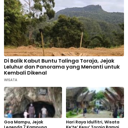
Di Balik Kabut Buntu Talinga Toraja, Jejak
Leluhur dan Panorama yang Menanti untuk
Kembali Dikenal
WISATA
Goa Mampu, Jejak
Hari Raya Idulfitri, Wisata
Legenda 7 Kampung
Ke’te’ Kesu’ Toraja Ramai