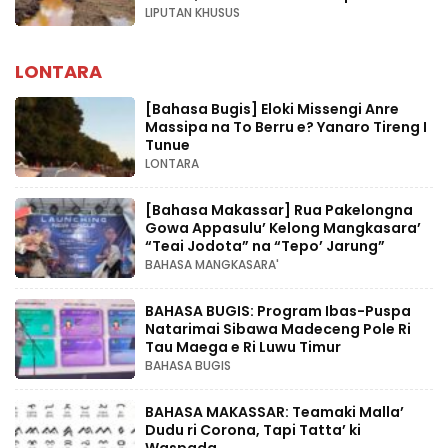
LIPUTAN KHUSUS
LONTARA
[Bahasa Bugis] ‎Eloki Missengi Anre
Massipa na To Berru e? Yanaro Tireng I
Tunue
LONTARA
[Bahasa Makassar] Rua Pakelongna
Gowa Appasulu’ Kelong Mangkasara’
“Teai Jodota” na “Tepo’ Jarung”
BAHASA MANGKASARA'
BAHASA BUGIS: Program Ibas-Puspa
Natarimai Sibawa Madeceng Pole Ri
Tau Maega e Ri Luwu Timur
BAHASA BUGIS
BAHASA MAKASSAR: Teamaki Malla’
Dudu ri Corona, Tapi Tatta’ ki