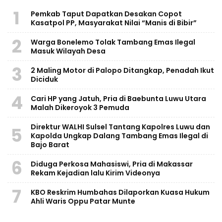
1
Pemkab Taput Dapatkan Desakan Copot
Kasatpol PP, Masyarakat Nilai “Manis di Bibir”
2
Warga Bonelemo Tolak Tambang Emas Ilegal
Masuk Wilayah Desa
3
2 Maling Motor di Palopo Ditangkap, Penadah Ikut
Diciduk
4
Cari HP yang Jatuh, Pria di Baebunta Luwu Utara
Malah Dikeroyok 3 Pemuda
Direktur WALHI Sulsel Tantang Kapolres Luwu dan
5
Kapolda Ungkap Dalang Tambang Emas Ilegal di
Bajo Barat
6
Diduga Perkosa Mahasiswi, Pria di Makassar
Rekam Kejadian lalu Kirim Videonya
7
KBO Reskrim Humbahas Dilaporkan Kuasa Hukum
Ahli Waris Oppu Patar Munte