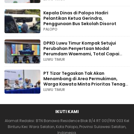
Kepala Dinas di Palopo Hadiri
Pelantikan Ketua Gerindra,
Penggunaan Bus Sekolah Disorot
PALOPO
DPRD Luwu Timur Kompak Setujui
Perubahan Penyertaan Modal
Perumdam Waemami, Total Capai
Rp131,68 Miliar Hingga 2030
LUWU TIMUR
PT Tizar Tegaskan Tak Akan
Menambang di Area Permukiman,
Warga Kawata Minta Prioritas Tenaga
Kerja Lokal
LUWU TIMUR
IKUTI KAMI
Alamat Redaksi: BTN Banawa Residence Blok B/4 RT 001/RW 003 Kel
Binturu Kec Wara Selatan, Kota Palopo, Provinsi Sulawesi Selatan,
Indonesia.