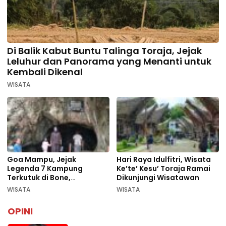
Di Balik Kabut Buntu Talinga Toraja, Jejak
Leluhur dan Panorama yang Menanti untuk
Kembali Dikenal
WISATA
Goa Mampu, Jejak
Hari Raya Idulfitri, Wisata
Legenda 7 Kampung
Ke’te’ Kesu’ Toraja Ramai
Terkutuk di Bone,
Dikunjungi Wisatawan
Rekomendasi Liburan
WISATA
WISATA
Lebaran 2026
OPINI