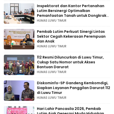
Inspektorat dan Kantor Pertanahan
Lutim Bersinergi Optimalkan
Pemanfaatan Tanah untuk Dongkrak
Ekonomi Daerah
HUMAS LUWU TIMUR
Pemkab Lutim Perkuat Sinergi Lintas
Sektor Cegah Kekerasan Perempuan
dan Anak
HUMAS LUWU TIMUR
112 Resmi Diluncurkan di Luwu Timur,
Cukup Satu Nomor untuk Akses
Bantuan Darurat
HUMAS LUWU TIMUR
Diskominfo-SP Gandeng Kemkomdigi,
Siapkan Layanan Panggilan Darurat 112
di Luwu Timur
HUMAS LUWU TIMUR
Hari Lahir Pancasila 2026, Pemkab
Lutim Ajak Generasi Muda Hidupkan