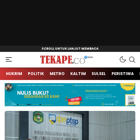
Jendela Informasi Kita
Tekape.co
HUKRIM
POLITIK
METRO
KALTIM
SULSEL
PERISTIWA