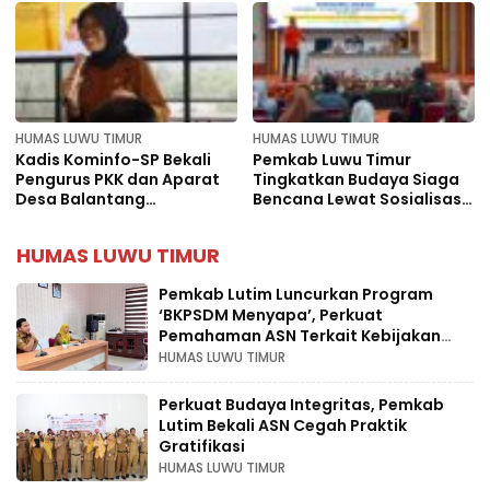
HUMAS LUWU TIMUR
HUMAS LUWU TIMUR
Kadis Kominfo-SP Bekali
Pemkab Luwu Timur
Pengurus PKK dan Aparat
Tingkatkan Budaya Siaga
Desa Balantang
Bencana Lewat Sosialisasi
Keterampilan Public
KIE
Speaking
HUMAS LUWU TIMUR
Pemkab Lutim Luncurkan Program
‘BKPSDM Menyapa’, Perkuat
Pemahaman ASN Terkait Kebijakan
Kepegawaian
HUMAS LUWU TIMUR
‎Perkuat Budaya Integritas, Pemkab
Lutim Bekali ASN Cegah Praktik
Gratifikasi
HUMAS LUWU TIMUR