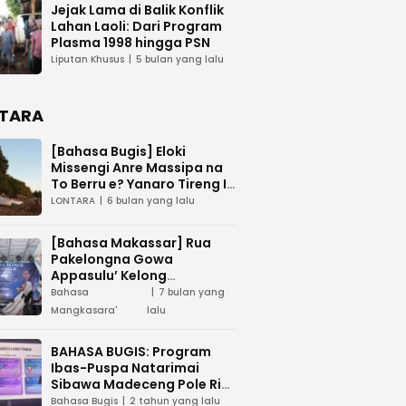
Jejak Lama di Balik Konflik
Lahan Laoli: Dari Program
Plasma 1998 hingga PSN
Liputan Khusus
5 bulan yang lalu
TARA
[Bahasa Bugis] ‎Eloki
Missengi Anre Massipa na
To Berru e? Yanaro Tireng I
Tunue
LONTARA
6 bulan yang lalu
[Bahasa Makassar] Rua
Pakelongna Gowa
Appasulu’ Kelong
Mangkasara’ “Teai Jodota”
Bahasa
7 bulan yang
na “Tepo’ Jarung”
Mangkasara'
lalu
BAHASA BUGIS: Program
Ibas-Puspa Natarimai
Sibawa Madeceng Pole Ri
Tau Maega e Ri Luwu Timur
Bahasa Bugis
2 tahun yang lalu