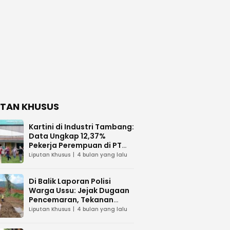
UTAN KHUSUS
Kartini di Industri Tambang:
Data Ungkap 12,37%
Pekerja Perempuan di PT
Vale Indonesia
Liputan Khusus
4 bulan yang lalu
Di Balik Laporan Polisi
Warga Ussu: Jejak Dugaan
Pencemaran, Tekanan
Hukum, dan Desakan
Liputan Khusus
4 bulan yang lalu
Transparansi