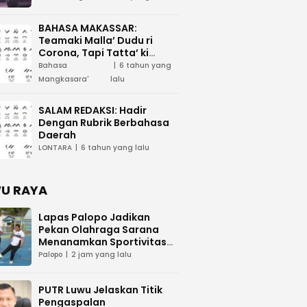
BAHASA MAKASSAR:
Teamaki Malla’ Dudu ri
Corona, Tapi Tatta’ ki
Waspada
Bahasa
6 tahun yang
Mangkasara'
lalu
SALAM REDAKSI: Hadir
Dengan Rubrik Berbahasa
Daerah
LONTARA
6 tahun yang lalu
U RAYA
Lapas Palopo Jadikan
Pekan Olahraga Sarana
Menanamkan Sportivitas
dan Nasionalisme
Palopo
2 jam yang lalu
PUTR Luwu Jelaskan Titik
Pengaspalan