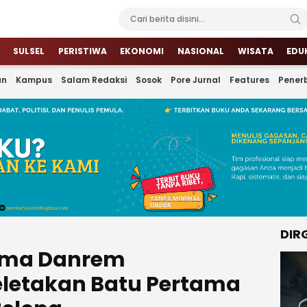
SULSEL
PERISTIWA
EKONOMI
NASIONAL
WISATA
EDU
an
Kampus
Salam Redaksi
Sosok
Pore Jurnal
Features
Penerb
DIR
rima Danrem
Peletakan Batu Pertama