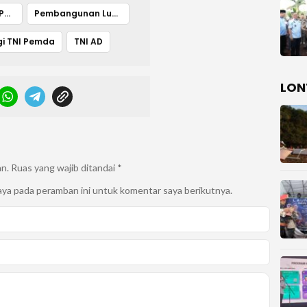
Peletakan Batu Pertama
Pembangunan Luwu
gi TNI Pemda
TNI AD
LON
an.
Ruas yang wajib ditandai
*
aya pada peramban ini untuk komentar saya berikutnya.