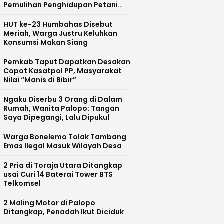
Pemulihan Penghidupan Petani
Laoli
HUT ke-23 Humbahas Disebut
Meriah, Warga Justru Keluhkan
Konsumsi Makan Siang
Pemkab Taput Dapatkan Desakan
Copot Kasatpol PP, Masyarakat
Nilai “Manis di Bibir”
Ngaku Diserbu 3 Orang di Dalam
Rumah, Wanita Palopo: Tangan
Saya Dipegangi, Lalu Dipukul
Warga Bonelemo Tolak Tambang
Emas Ilegal Masuk Wilayah Desa
2 Pria di Toraja Utara Ditangkap
usai Curi 14 Baterai Tower BTS
Telkomsel
2 Maling Motor di Palopo
Ditangkap, Penadah Ikut Diciduk