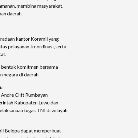
eamanan, membina masyarakat,
an daerah.
adaan kantor Koramil yang
tas pelayanan, koordinasi, serta
at.
i bentuk komitmen bersama
n negara di daerah.
wu
 Andre Clift Rumbayan
rintah Kabupaten Luwu dan
elaksanaan tugas TNI di wilayah
mil Belopa dapat memperkuat