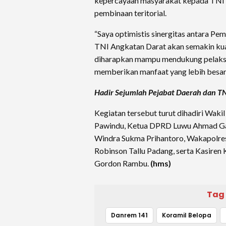
kepercayaan masyarakat kepada TNI s
pembinaan teritorial.
“Saya optimistis sinergitas antara P
TNI Angkatan Darat akan semakin kuat
diharapkan mampu mendukung pelaksa
memberikan manfaat yang lebih besar 
Hadir Sejumlah Pejabat Daerah dan TN
Kegiatan tersebut turut dihadiri Waki
Pawindu, Ketua DPRD Luwu Ahmad Ga
Windra Sukma Prihantoro, Wakapolre
Robinson Tallu Padang, serta Kasiren
Gordon Rambu.
(hms)
Tag
Danrem 141
Koramil Belopa