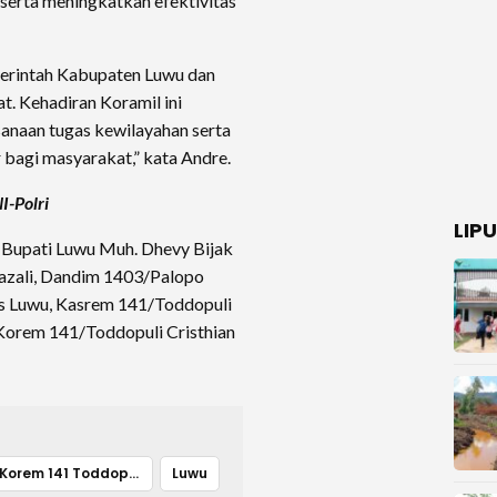
erta meningkatkan efektivitas
emerintah Kabupaten Luwu dan
. Kehadiran Koramil ini
naan tugas kewilayahan serta
bagi masyarakat,” kata Andre.
I-Polri
LIP
l Bupati Luwu Muh. Dhevy Bijak
zali, Dandim 1403/Palopo
s Luwu, Kasrem 141/Toddopuli
 Korem 141/Toddopuli Cristhian
Korem 141 Toddopuli
Luwu