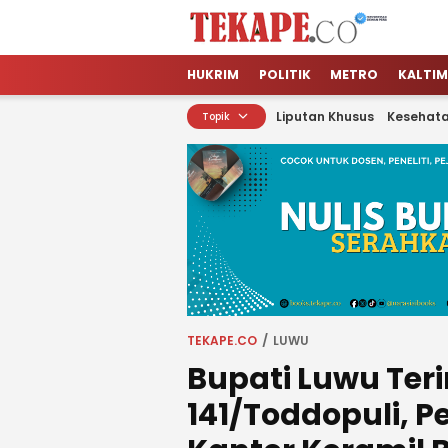
Tekape.co
Jendela Informasi Kita
HUKRIM
POLITIK
METRO
KALTIM
Liputan Khusus
Kesehat
Topik
TEKAPE.CO
LUWU
Bupati Luwu Te
141/Toddopuli, 