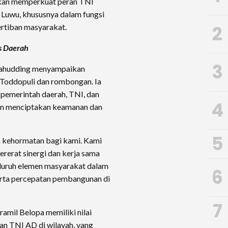
apkan memperkuat peran TNI
 Luwu, khususnya dalam fungsi
2
ertiban masyarakat.
s Daerah
3
tahudding menyampaikan
/Toddopuli dan rombongan. Ia
pemerintah daerah, TNI, dan
4
am menciptakan keamanan dan
5
 kehormatan bagi kami. Kami
rerat sinergi dan kerja sama
eluruh elemen masyarakat dalam
6
rta percepatan pembangunan di
7
mil Belopa memiliki nilai
an TNI AD di wilayah, yang