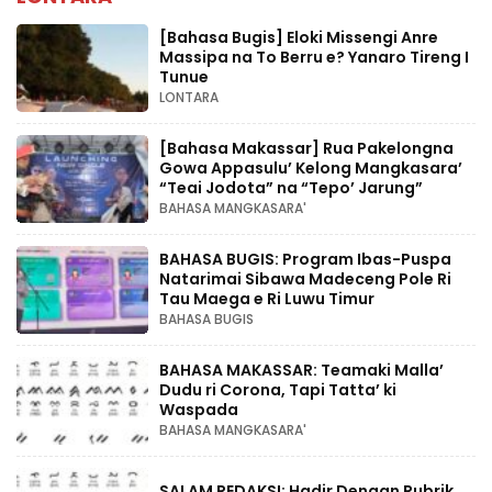
[Bahasa Bugis] ‎Eloki Missengi Anre
Massipa na To Berru e? Yanaro Tireng I
Tunue
LONTARA
[Bahasa Makassar] Rua Pakelongna
Gowa Appasulu’ Kelong Mangkasara’
“Teai Jodota” na “Tepo’ Jarung”
BAHASA MANGKASARA'
BAHASA BUGIS: Program Ibas-Puspa
Natarimai Sibawa Madeceng Pole Ri
Tau Maega e Ri Luwu Timur
BAHASA BUGIS
BAHASA MAKASSAR: Teamaki Malla’
Dudu ri Corona, Tapi Tatta’ ki
Waspada
BAHASA MANGKASARA'
SALAM REDAKSI: Hadir Dengan Rubrik