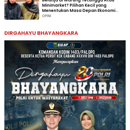
Belanja di Warung Tetangga Atau
Minimarket? Pilihan Kecil yang
Menentukan Masa Depan Ekonomi
Palopo
OPINI
DIRGAHAYU BHAYANGKARA