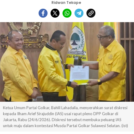
Ridwan Tekape
Ketua Umum Partai Golkar, Bahlil Lahadalia, menyerahkan surat diskresi
kepada Ilham Arief Sirajuddin (IAS) usai rapat pleno DPP Golkar di
Jakarta, Rabu (24/6/2026). Diskresi tersebut membuka peluang IAS
untuk maju dalam kontestasi Musda Partai Golkar Sulawesi Selatan. (ist)