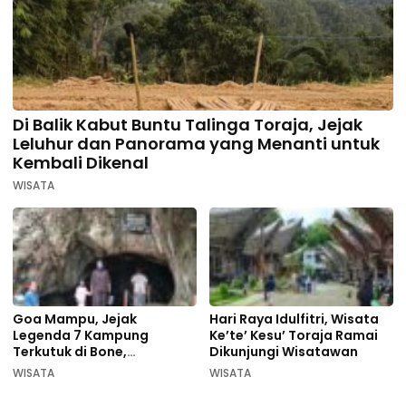
Di Balik Kabut Buntu Talinga Toraja, Jejak
Leluhur dan Panorama yang Menanti untuk
Kembali Dikenal
WISATA
Goa Mampu, Jejak
Hari Raya Idulfitri, Wisata
Legenda 7 Kampung
Ke’te’ Kesu’ Toraja Ramai
Terkutuk di Bone,
Dikunjungi Wisatawan
Rekomendasi Liburan
WISATA
WISATA
Lebaran 2026